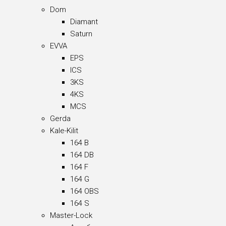
Dom
Diamant
Saturn
EVVA
EPS
ICS
3KS
4KS
MCS
Gerda
Kale-Kilit
164 B
164 DB
164 F
164 G
164 OBS
164 S
Master-Lock