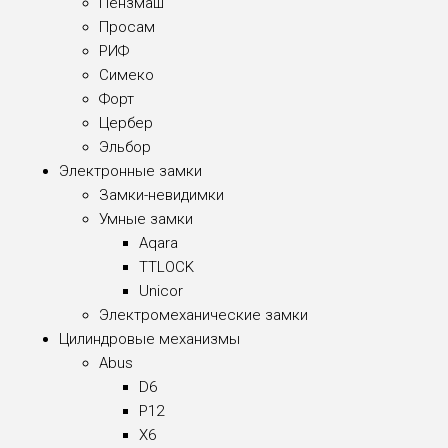
Пензмаш
Просам
РИФ
Симеко
Форт
Цербер
Эльбор
Электронные замки
Замки-невидимки
Умные замки
Aqara
TTLOCK
Unicor
Электромеханические замки
Цилиндровые механизмы
Abus
D6
P12
X6