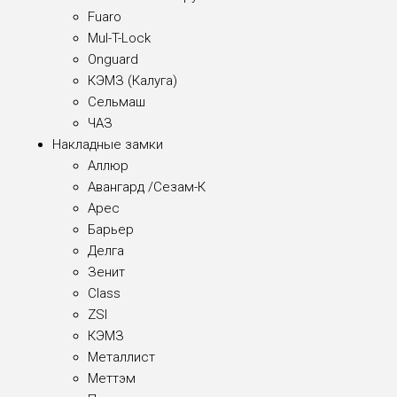
Fuaro
Mul-T-Lock
Onguard
КЭМЗ (Калуга)
Сельмаш
ЧАЗ
Накладные замки
Аллюр
Авангард /Сезам-К
Арес
Барьер
Делга
Зенит
Class
ZSI
КЭМЗ
Металлист
Меттэм