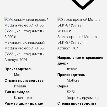
26 800
₽
3 000
₽
Замок врезной Mottura
Механизм цилиндровый
54.К787 (S-лев)
Mottura Project-C1-3136
Артикул:
7671
(36*31, кл-шток) никель
Направление открывания
Артикул:
7024
двери
Производитель
левое
Mottura
Производитель
Страна производства
Mottura
Италия
Серия
Тип цилиндра
52-54
Ключ-шток
(перекодируемые)
Размер цилиндра, мм
Страна производства