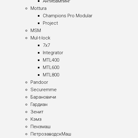
Антибампинг
Mottura
Champions Pro Modular
Project
MSM
Mul-t-lock
7x7
Integrator
MTL400
MTL600
MTL800
Pandoor
Securemme
Барановичи
Гардиан
Зенит
Кэмз
Пензмаш
ПетрозаводскМаш