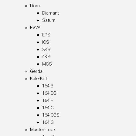
Dom
Diamant
Saturn
EVVA
EPS
ICS
3KS
4KS
MCS
Gerda
Kale-Kilit
164 B
164 DB
164 F
164 G
164 OBS
164 S
Master-Lock