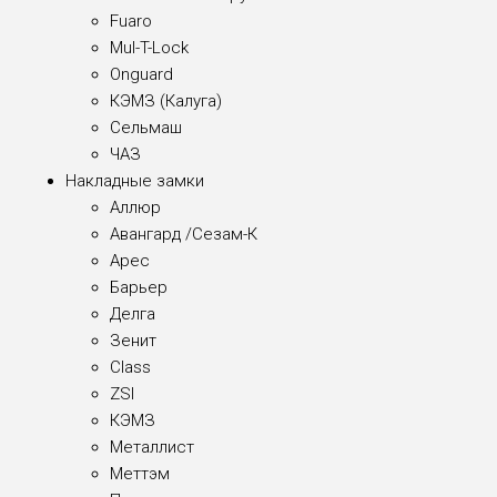
Fuaro
Mul-T-Lock
Onguard
КЭМЗ (Калуга)
Сельмаш
ЧАЗ
Накладные замки
Аллюр
Авангард /Сезам-К
Арес
Барьер
Делга
Зенит
Class
ZSI
КЭМЗ
Металлист
Меттэм