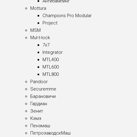
Антибампинг
Mottura
Champions Pro Modular
Project
MSM
Mul-t-lock
7x7
Integrator
MTL400
MTL600
MTL800
Pandoor
Securemme
Барановичи
Гардиан
Зенит
Кэмз
Пензмаш
ПетрозаводскМаш