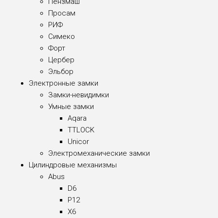
Пензмаш
Просам
РИФ
Симеко
Форт
Цербер
Эльбор
Электронные замки
Замки-невидимки
Умные замки
Aqara
TTLOCK
Unicor
Электромеханические замки
Цилиндровые механизмы
Abus
D6
P12
X6