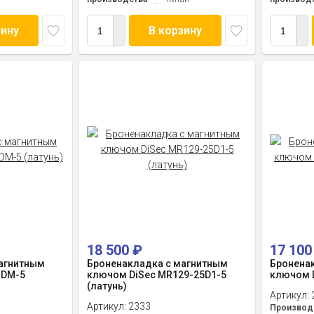
зину
В корзину
18 500
₽
17 10
агнитным
Броненакладка с магнитным
Бронена
1DM-5
ключом DiSec MR129-25D1-5
ключом D
(латунь)
Артикул:
Артикул:
2333
Производ