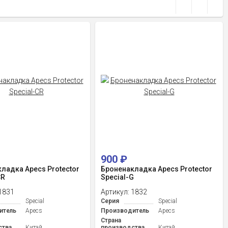
900
₽
ладка Apecs Protector
Броненакладка Apecs Protector
CR
Special-G
1831
Артикул:
1832
Special
Серия
Special
итель
Apecs
Производитель
Apecs
Страна
ства
Китай
производства
Китай