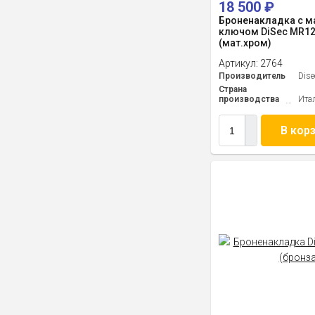
18 500
₽
Броненакладка с м
ключом DiSec MR12
(мат.хром)
Артикул:
2764
Производитель
Dise
Страна
производства
Ита
В кор