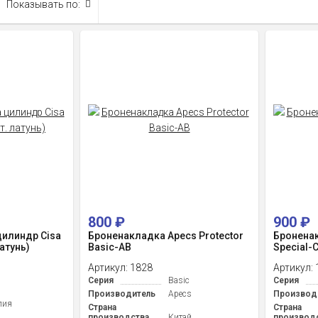
Показывать по:
800
₽
900
₽
цилиндр Cisa
Броненакладка Apecs Protector
Броненак
латунь)
Basic-AB
Special-
Артикул:
1828
Артикул:
a
Серия
Basic
Серия
Производитель
Apecs
Производ
лия
Страна
Страна
производства
Китай
производ