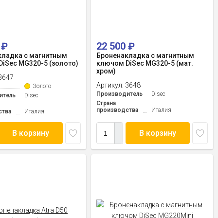
0
₽
22 500
₽
кладка с магнитным
Броненакладка с магнитным
iSec MG320-5 (золото)
ключом DiSec MG320-5 (мат.
хром)
3647
Артикул:
3648
Золото
Производитель
Disec
итель
Disec
Страна
производства
Италия
ства
Италия
В корзину
В корзину