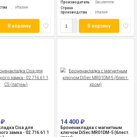
Производитель
Securemme
ства
Италия
Страна
производства
Италия
В корзину
В корзину
0
₽
14 400
₽
ладка Cisa для
Броненакладка с магнитным
ого замка - 02.716.61.1
ключом DiSec MR01DM-5 (блест.