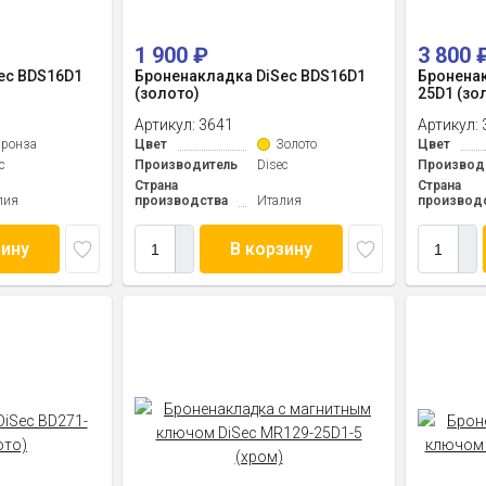
1 900
₽
3 800
ec BDS16D1
Броненакладка DiSec BDS16D1
Броненак
(золото)
25D1 (зо
Артикул:
3641
Артикул:
ронза
Цвет
Золото
Цвет
c
Производитель
Disec
Производ
Страна
Страна
лия
производства
Италия
производ
зину
В корзину