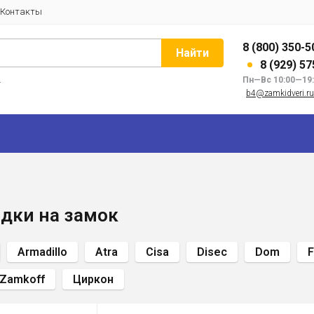
Контакты
8 (800) 350-5
Найти
8 (929) 5
и
Пн—Вс 10:00—19
b4@zamkidveri.ru
дки на замок
Armadillo
Atra
Cisa
Disec
Dom
F
Zamkoff
Циркон