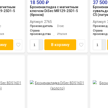
18 500
₽
37 50
агнитным
Броненакладка с магнитным
Броненак
9-25D1-5
ключом DiSec MR129-25D1-5
сувальдн
(бронза)
С5 (латун
Артикул:
2765
Артикул:
c
Производитель
Disec
Производ
Страна
Страна
лия
производства
Италия
производ
зину
В корзину