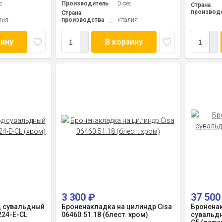
c
Производитель
Disec
Страна
производ
Страна
лия
производства
Италия
зину
В корзину
3 300
₽
37 50
д сувальдный
Броненакладка на цилиндр Cisa
Броненак
24-E-CL
06460.51.18 (блест. хром)
сувальдн