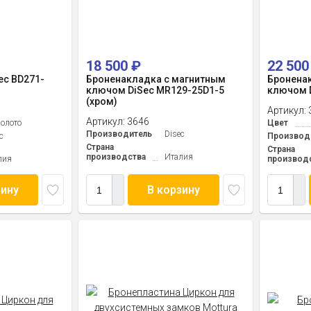
18 500
₽
22 50
ec BD271-
Броненакладка с магнитным
Бронена
ключом DiSec MR129-25D1-5
ключом D
(хром)
Артикул:
Артикул:
3646
олото
Цвет
Производитель
Disec
c
Производ
Страна
Страна
производства
Италия
лия
производ
зину
В корзину