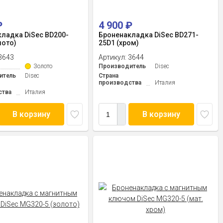
₽
4 900
₽
ладка DiSec BD200-
Броненакладка DiSec BD271-
лото)
25D1 (хром)
3643
Артикул:
3644
Золото
Производитель
Disec
итель
Disec
Страна
производства
Италия
ства
Италия
В корзину
В корзину