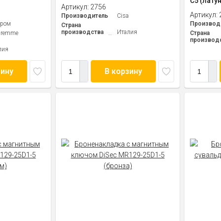
С5 (латун
Артикул:
2756
Артикул:
Производитель
Cisa
Хром
Производ
Страна
производства
Италия
uremme
Страна
производ
лия
зину
В корзину