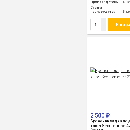
Производитель
Dise
Страна
производства
Ита
В кор
2 500
₽
Броненакладка по
ключ Securemme 42