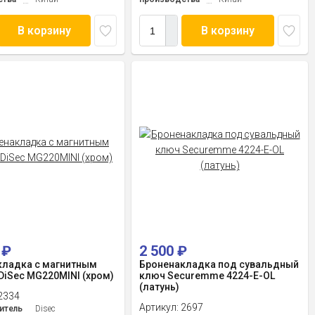
В корзину
В корзину
0
₽
2 500
₽
кладка с магнитным
Броненакладка под сувальдный
iSec MG220MINI (хром)
ключ Securemme 4224-E-OL
(латунь)
2334
Артикул:
2697
итель
Disec