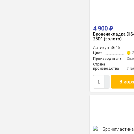
4 900
₽
Броненакладка DiS
25D1 (золото)
Артикул:
3645
Цвет
З
Производитель
Dise
Страна
производства
Ита
В кор