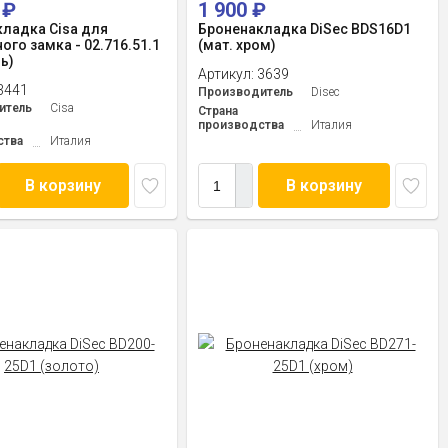
0
₽
1 900
₽
ладка Cisa для
Броненакладка DiSec BDS16D1
ого замка - 02.716.51.1
(мат. хром)
ь)
Артикул:
3639
3441
Производитель
Disec
итель
Cisa
Страна
производства
Италия
ства
Италия
В корзину
В корзину