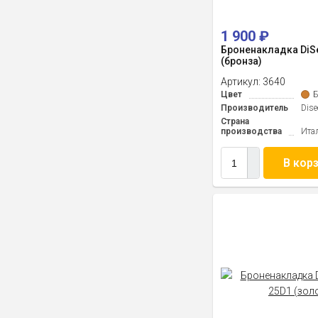
1 900
₽
Броненакладка DiS
(бронза)
Артикул:
3640
Цвет
Б
Производитель
Dise
Страна
производства
Ита
В кор