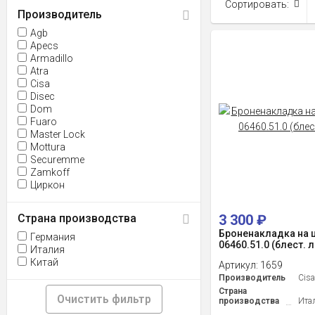
Сортировать:
Производитель
Agb
Apecs
Armadillo
Atra
Cisa
Disec
Dom
Fuaro
Master Lock
Mottura
Securemme
Zamkoff
Циркон
Страна производства
3 300
₽
Броненакладка на 
Германия
06460.51.0 (блест. 
Италия
Китай
Артикул:
1659
Производитель
Cis
Страна
Очистить фильтр
производства
Ита