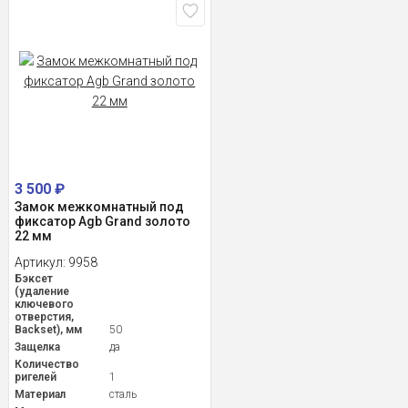
3 500
₽
Замок межкомнатный под
фиксатор Agb Grand золото
22 мм
Артикул:
9958
Бэксет
(удаление
ключевого
отверстия,
Backset), мм
50
Защелка
да
Количество
ригелей
1
Материал
сталь