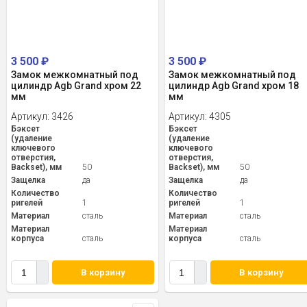
3 500
₽
3 500
₽
Замок межкомнатный под
Замок межкомнатный под
цилиндр Agb Grand хром 22
цилиндр Agb Grand хром 18
мм
мм
Артикул:
3426
Артикул:
4305
Бэксет
Бэксет
(удаление
(удаление
ключевого
ключевого
отверстия,
отверстия,
Backset), мм
50
Backset), мм
50
Защелка
да
Защелка
да
Количество
Количество
ригелей
1
ригелей
1
Материал
сталь
Материал
сталь
Материал
Материал
корпуса
сталь
корпуса
сталь
В корзину
В корзину