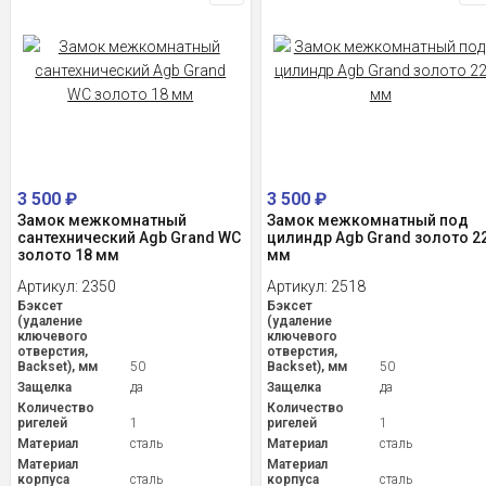
3 500
₽
3 500
₽
Замок межкомнатный
Замок межкомнатный под
сантехнический Agb Grand WC
цилиндр Agb Grand золото 2
золото 18 мм
мм
Артикул:
2350
Артикул:
2518
Бэксет
Бэксет
(удаление
(удаление
ключевого
ключевого
отверстия,
отверстия,
Backset), мм
50
Backset), мм
50
Защелка
да
Защелка
да
Количество
Количество
ригелей
1
ригелей
1
Материал
сталь
Материал
сталь
Материал
Материал
корпуса
сталь
корпуса
сталь