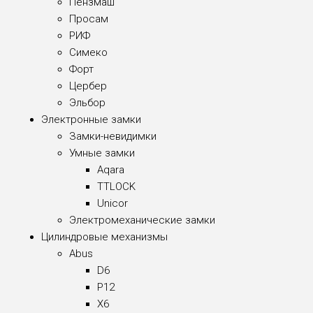
Пензмаш
Просам
РИФ
Симеко
Форт
Цербер
Эльбор
Электронные замки
Замки-невидимки
Умные замки
Aqara
TTLOCK
Unicor
Электромеханические замки
Цилиндровые механизмы
Abus
D6
P12
X6