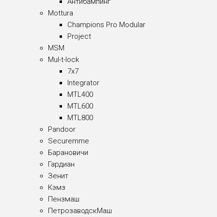
Антибампинг
Mottura
Champions Pro Modular
Project
MSM
Mul-t-lock
7x7
Integrator
MTL400
MTL600
MTL800
Pandoor
Securemme
Барановичи
Гардиан
Зенит
Кэмз
Пензмаш
ПетрозаводскМаш