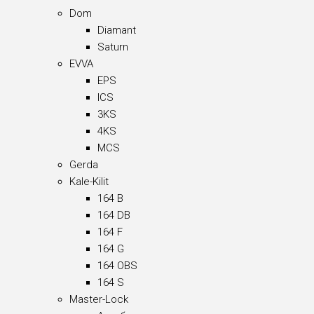
Dom
Diamant
Saturn
EVVA
EPS
ICS
3KS
4KS
MCS
Gerda
Kale-Kilit
164 B
164 DB
164 F
164 G
164 OBS
164 S
Master-Lock