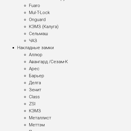
Fuaro
Mul-T-Lock
Onguard
КЭМЗ (Калуга)
Сельмаш
ЧАЗ
Накладные замки
Аллюр
Авангард /Сезам-К
Арес
Барьер
Делга
Зенит
Class
ZSI
КЭМЗ
Металлист
Меттэм