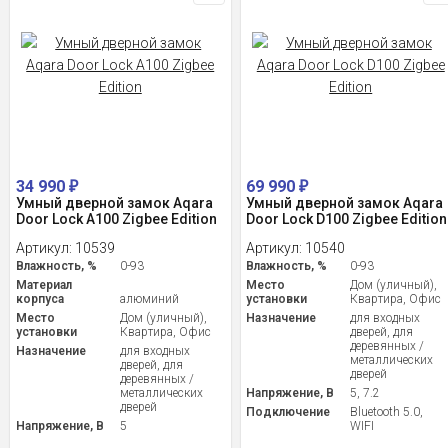
34 990
69 990
₽
₽
Умный дверной замок Aqara
Умный дверной замок Aqara
Door Lock A100 Zigbee Edition
Door Lock D100 Zigbee Edition
Артикул:
10539
Артикул:
10540
Влажность, %
0-93
Влажность, %
0-93
Материал
Место
Дом (уличный),
корпуса
алюминий
установки
Квартира, Офис
Место
Дом (уличный),
Назначение
для входных
установки
Квартира, Офис
дверей, для
деревянных /
Назначение
для входных
металлических
дверей, для
дверей
деревянных /
металлических
Напряжение, В
5, 7.2
дверей
Подключение
Bluetooth 5.0,
Напряжение, В
5
WIFI