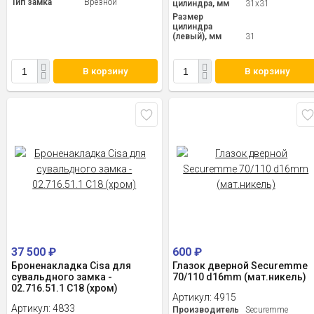
Тип замка
Врезной
цилиндра, мм
31x31
Размер
цилиндра
(левый), мм
31
В корзину
В корзину
37 500
₽
600
₽
Броненакладка Cisa для
Глазок дверной Securemme
сувальдного замка -
70/110 d16mm (мат.никель)
02.716.51.1 С18 (хром)
Артикул:
4915
Артикул:
4833
Производитель
Securemme