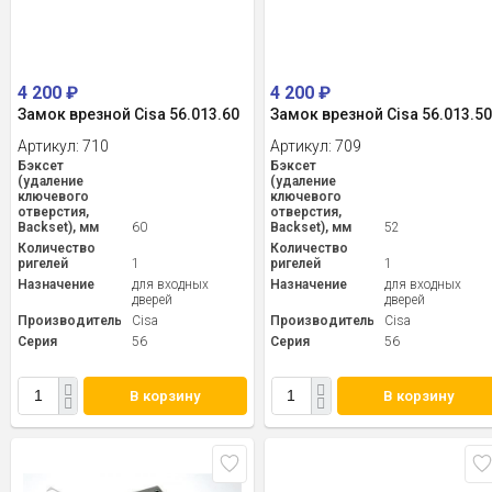
4 200
₽
4 200
₽
Замок врезной Cisa 56.013.60
Замок врезной Cisa 56.013.5
Артикул:
710
Артикул:
709
Бэксет
Бэксет
(удаление
(удаление
ключевого
ключевого
отверстия,
отверстия,
Backset), мм
60
Backset), мм
52
Количество
Количество
ригелей
1
ригелей
1
Назначение
для входных
Назначение
для входных
дверей
дверей
Производитель
Cisa
Производитель
Cisa
Серия
56
Серия
56
В корзину
В корзину