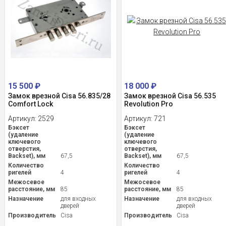
15 500
₽
18 000
₽
Замок врезной Cisa 56.835/28
Замок врезной Cisa 56.535
Comfort Lock
Revolution Pro
Артикул:
2529
Артикул:
721
Бэксет
Бэксет
(удаление
(удаление
ключевого
ключевого
отверстия,
отверстия,
Backset), мм
67,5
Backset), мм
67,5
Количество
Количество
ригелей
4
ригелей
4
Межосевое
Межосевое
расстояние, мм
85
расстояние, мм
85
Назначение
для входных
Назначение
для входных
дверей
дверей
Производитель
Cisa
Производитель
Cisa