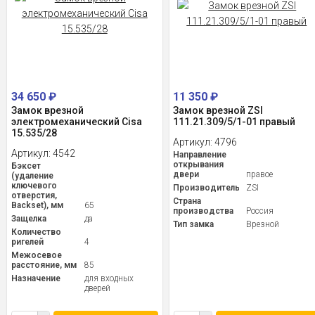
34 650
₽
11 350
₽
Замок врезной
Замок врезной ZSI
электромеханический Cisa
111.21.309/5/1-01 правый
15.535/28
Артикул:
4796
Артикул:
4542
Направление
открывания
Бэксет
двери
правое
(удаление
ключевого
Производитель
ZSI
отверстия,
Страна
Backset), мм
65
производства
Россия
Защелка
да
Тип замка
Врезной
Количество
ригелей
4
Межосевое
расстояние, мм
85
Назначение
для входных
дверей