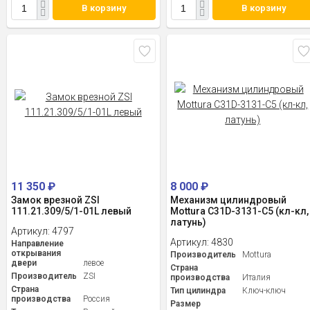
В корзину
В корзину
11 350
₽
8 000
₽
Замок врезной ZSI
Механизм цилиндровый
111.21.309/5/1-01L левый
Mottura C31D-3131-C5 (кл-кл,
латунь)
Артикул:
4797
Артикул:
4830
Направление
открывания
Производитель
Mottura
двери
левое
Страна
Производитель
ZSI
производства
Италия
Страна
Тип цилиндра
Ключ-ключ
производства
Россия
Размер