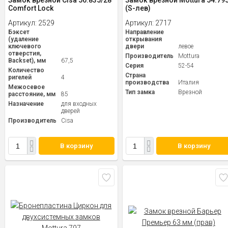
Замок врезной Cisa 56.835/28
Замок врезной Mottura 54.79
Comfort Lock
(S-лев)
Артикул:
2529
Артикул:
2717
Бэксет
Направление
(удаление
открывания
ключевого
двери
левое
отверстия,
Производитель
Mottura
Backset), мм
67,5
Серия
52-54
Количество
Страна
ригелей
4
производства
Италия
Межосевое
Тип замка
Врезной
расстояние, мм
85
Назначение
для входных
дверей
Производитель
Cisa
В корзину
В корзину