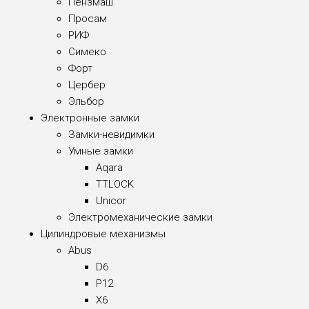
Пензмаш
Просам
РИФ
Симеко
Форт
Цербер
Эльбор
Электронные замки
Замки-невидимки
Умные замки
Aqara
TTLOCK
Unicor
Электромеханические замки
Цилиндровые механизмы
Abus
D6
P12
X6