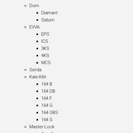
Dom
Diamant
Saturn
EVVA
EPS
ICS
3KS
4KS
MCS
Gerda
Kale-Kilit
164 B
164 DB
164 F
164 G
164 OBS
164 S
Master-Lock