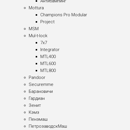
Антибампинг
Mottura
Champions Pro Modular
Project
MSM
Mul-t-lock
7x7
Integrator
MTL400
MTL600
MTL800
Pandoor
Securemme
Барановичи
Гардиан
Зенит
Кэмз
Пензмаш
ПетрозаводскМаш