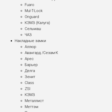
Fuaro
Mul-T-Lock
Onguard
КЭМЗ (Калуга)
Сельмаш
ЧАЗ
Накладные замки
Аллюр
Авангард /Сезам-К
Арес
Барьер
Делга
Зенит
Class
ZSI
КЭМЗ
Металлист
Меттэм