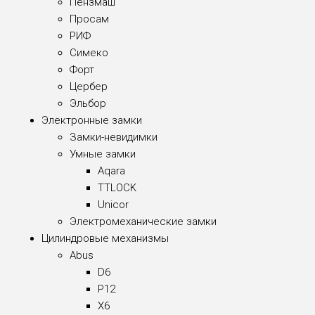
Пензмаш
Просам
РИФ
Симеко
Форт
Цербер
Эльбор
Электронные замки
Замки-невидимки
Умные замки
Aqara
TTLOCK
Unicor
Электромеханические замки
Цилиндровые механизмы
Abus
D6
P12
X6