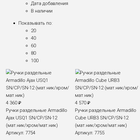
Дата добавления
В наличии
Показывать по:
20
40
60
80
100
4 360
₽
4 570
₽
Ручки раздельные Armadillo
Ручки раздельные Armadillo
Ajax USQ1 SN/CP/SN-12
Cube URB3 SN/CP/SN-12
(мат.ник/хром/мат.ник)
(мат.ник/хром/мат.ник)
Артикул:
7754
Артикул:
7755