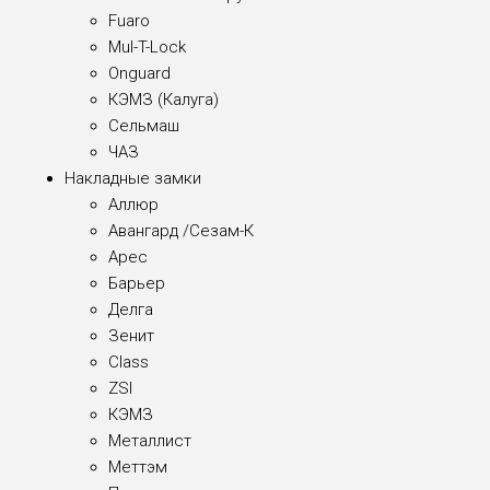
Fuaro
Mul-T-Lock
Onguard
КЭМЗ (Калуга)
Сельмаш
ЧАЗ
Накладные замки
Аллюр
Авангард /Сезам-К
Арес
Барьер
Делга
Зенит
Class
ZSI
КЭМЗ
Металлист
Меттэм