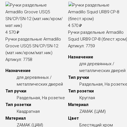
4 570
₽
4 570
₽
Ручки раздельные Armadillo
Ручки раздельные Armadillo
Squid URB9 CP-8 (блест.хром
Groove USQ5 SN/CP/SN-12
Артикул:
7759
(мат.ник/хром/мат.ник)
Назначение
Артикул:
7758
для деревянных /
Назначение
металлических дверей
для деревянных /
Тип ручки
металлических дверей
Раздельная, На розетк
Тип ручки
Тип розетки
Раздельная, На розетке
Круглая
Тип розетки
Материал
Квадратная
ZAMAK (ЦАМ)
Материал
Цвет
ZAMAK (ЦАМ)
Блестящий хром