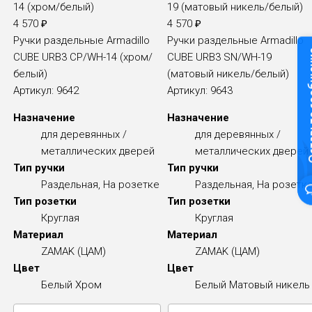
4 570
₽
4 570
₽
Ручки раздельные Armadillo
Ручки раздельные Armadillo
Оставьте
CUBE URB3 CP/WH-14 (xром/
CUBE URB3 SN/WH-19
белый)
(матовый никель/белый)
Артикул:
9642
Артикул:
9643
Назначение
Назначение
для деревянных /
для деревянных /
металлических дверей
металлических дверей
Тип ручки
Тип ручки
Раздельная, На розетке
Раздельная, На розетк
Тип розетки
Тип розетки
Круглая
Круглая
Материал
Материал
ZAMAK (ЦАМ)
ZAMAK (ЦАМ)
Цвет
Цвет
Белый
Хром
Белый
Матовый никель