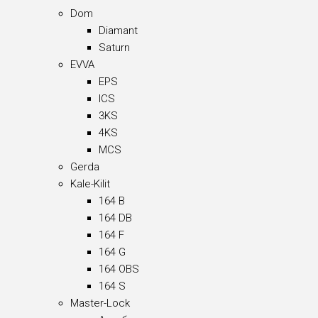
Dom
Diamant
Saturn
EVVA
EPS
ICS
3KS
4KS
MCS
Gerda
Kale-Kilit
164 B
164 DB
164 F
164 G
164 OBS
164 S
Master-Lock