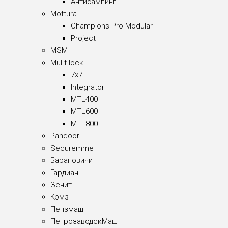
Антибампинг
Mottura
Champions Pro Modular
Project
MSM
Mul-t-lock
7x7
Integrator
MTL400
MTL600
MTL800
Pandoor
Securemme
Барановичи
Гардиан
Зенит
Кэмз
Пензмаш
ПетрозаводскМаш