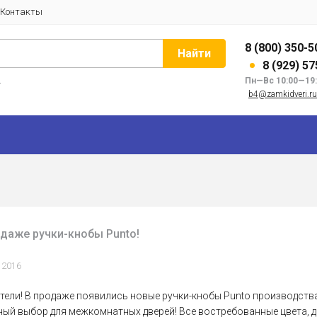
Контакты
8 (800) 350-5
Найти
8 (929) 5
и
Пн—Вс 10:00—19
b4@zamkidveri.ru
одаже ручки-кнобы Punto!
 2016
ели! В продаже появились новые ручки-кнобы Punto производств
ный выбор для межкомнатных дверей! Все востребованные цвета, д