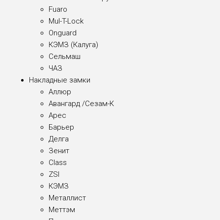
Fuaro
Mul-T-Lock
Onguard
КЭМЗ (Калуга)
Сельмаш
ЧАЗ
Накладные замки
Аллюр
Авангард /Сезам-К
Арес
Барьер
Делга
Зенит
Class
ZSI
КЭМЗ
Металлист
Меттэм