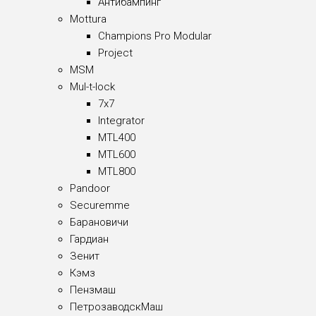
Антибампинг
Mottura
Champions Pro Modular
Project
MSM
Mul-t-lock
7x7
Integrator
MTL400
MTL600
MTL800
Pandoor
Securemme
Барановичи
Гардиан
Зенит
Кэмз
Пензмаш
ПетрозаводскМаш