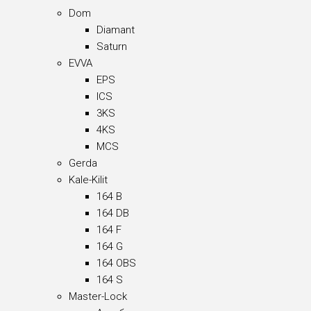
Dom
Diamant
Saturn
EVVA
EPS
ICS
3KS
4KS
MCS
Gerda
Kale-Kilit
164 B
164 DB
164 F
164 G
164 OBS
164 S
Master-Lock