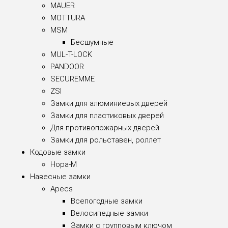
MAUER
MOTTURA
MSM
Бесшумные
MUL-T-LOCK
PANDOOR
SECUREMME
ZSI
Замки для алюминиевых дверей
Замки для пластиковых дверей
Для противопожарных дверей
Замки для рольставен, роллет
Кодовые замки
Нора-М
Навесные замки
Apecs
Всепогодные замки
Велосипедные замки
Замки с групповым ключом