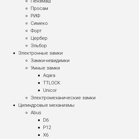
Пензмаш
Просам
РИФ
Симеко
Форт
Цербер
Эльбор
Электронные замки
Замки-невидимки
Умные замки
Aqara
TTLOCK
Unicor
Электромеханические замки
Цилиндровые механизмы
Abus
D6
P12
X6