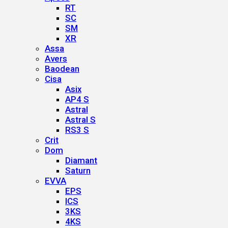
RT
SC
SM
XR
Assa
Avers
Baodean
Cisa
Asix
AP4 S
Astral
Astral S
RS3 S
Crit
Dom
Diamant
Saturn
EVVA
EPS
ICS
3KS
4KS