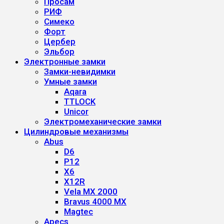
Просам
РИФ
Симеко
Форт
Цербер
Эльбор
Электронные замки
Замки-невидимки
Умные замки
Aqara
TTLOCK
Unicor
Электромеханические замки
Цилиндровые механизмы
Abus
D6
P12
X6
X12R
Vela MX 2000
Bravus 4000 MX
Magtec
Apecs