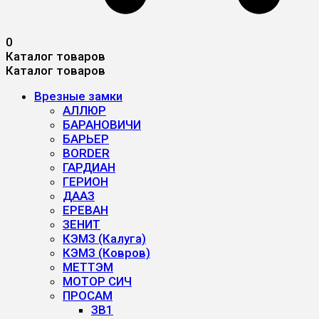
0
Каталог товаров
Каталог товаров
Врезные замки
АЛЛЮР
БАРАНОВИЧИ
БАРЬЕР
BORDER
ГАРДИАН
ГЕРИОН
ДААЗ
ЕРЕВАН
ЗЕНИТ
КЭМЗ (Калуга)
КЭМЗ (Ковров)
МЕТТЭМ
МОТОР СИЧ
ПРОСАМ
ЗВ1