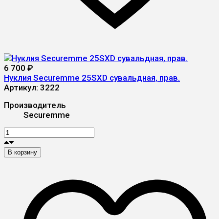
6 700
₽
Нуклия Securemme 25SXD сувальдная, прав.
Артикул:
3222
Производитель
Securemme
В корзину