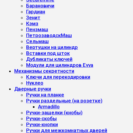
Барановичи
Гардиан
Зенит
Кэмз
Пензмаш
ПетрозаводскМаш
Сельмаш
Вертушки на цилиндр
Вставки под шток
Дубликаты ключей
Модули для цилиндров Evva
Механизмы секретности
Ключи для перекодировки
Нуклео
Дверные ручки
Ручки на планке
Ручки раздельные (на розетке)
Armadillo
Ручки-защелки (кнобы)
Ручки-скобы
Ручки-кнопки
Ручки для межкомнатных дверей