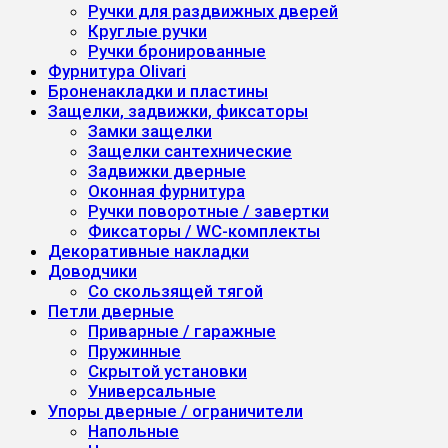
Ручки для раздвижных дверей
Круглые ручки
Ручки бронированные
Фурнитура Olivari
Броненакладки и пластины
Защелки, задвижки, фиксаторы
Замки защелки
Защелки сантехнические
Задвижки дверные
Оконная фурнитура
Ручки поворотные / завертки
Фиксаторы / WC-комплекты
Декоративные накладки
Доводчики
Со скользящей тягой
Петли дверные
Приварные / гаражные
Пружинные
Скрытой установки
Универсальные
Упоры дверные / ограничители
Напольные