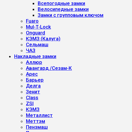
Всепогодные замки
Велосипедные замки
Замки с групповым ключом
Fuaro
Mul-T-Lock
Onguard
КЭМЗ (Калуга)
Сельмаш
ЧАЗ
Накладные замки
Аллюр
Авангард /Сезам-К
Арес
Барьер
Делга
Зенит
Class
ZSI
КЭМЗ
Металлист
Меттэм
Пензмаш