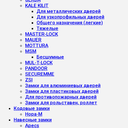
KALE KILIT
Для металлических дверей
Для узкопрофильных дверей
Общего назначения (легкие)
Тяжелые
MASTER-LOCK
MAUER
MOTTURA
MSM
Бесшумные
MUL-T-LOCK
PANDOOR
SECUREMME
ZSI
Замки для алюминиевых дверей
Замки для пластиковых дверей
Для противопожарных дверей
Замки для рольставен, роллет
Кодовые замки
Нора-М
Навесные замки
Apecs