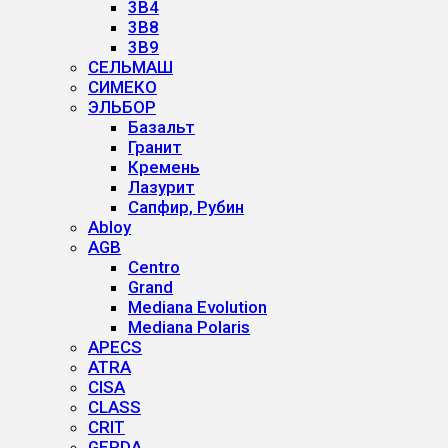
3B4
3B8
3B9
СЕЛЬМАШ
СИМЕКО
ЭЛЬБОР
Базальт
Гранит
Кремень
Лазурит
Сапфир, Рубин
Abloy
AGB
Centro
Grand
Mediana Evolution
Mediana Polaris
APECS
ATRA
CISA
CLASS
CRIT
GERDA