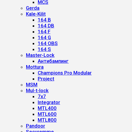
MCS
Gerda
Kale-Kilit
164 B
164 DB
164 F
164 G
164 OBS
164 S
Master-Lock
Антибампинг
Mottura
Champions Pro Modular
Project
MSM
Mul-t-lock
7x7
Integrator
MTL400
MTL600
MTL800
Pandoor
Securemme